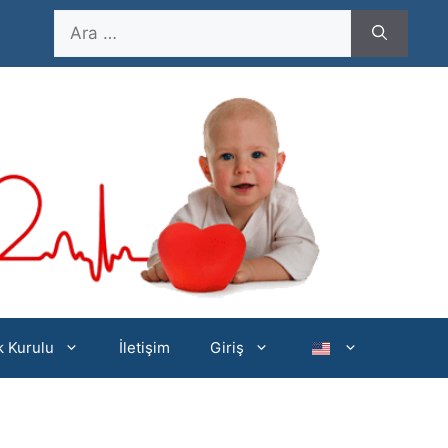
için
ara
ik Kurulu
İletişim
Giriş