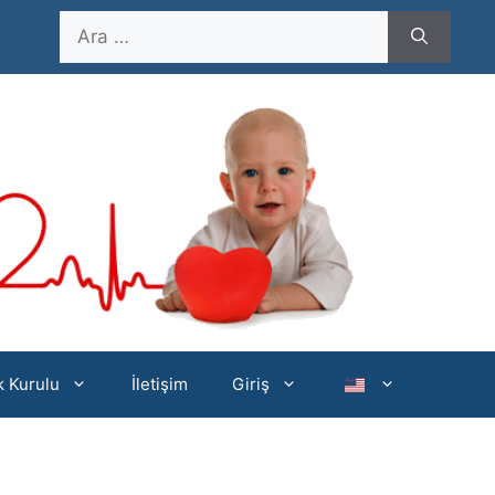
için
ara
ik Kurulu
İletişim
Giriş