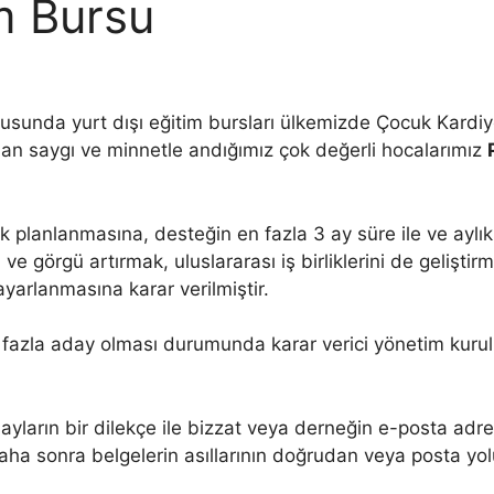
im Bursu
sunda yurt dışı eğitim bursları ülkemizde Çocuk Kardiyo
man saygı ve minnetle andığımız çok değerli hocalarımız
larak planlanmasına, desteğin en fazla 3 ay süre ile ve ayl
ve görgü artırmak, uluslararası iş birliklerini de geliştir
yarlanmasına karar verilmiştir.
 fazla aday olması durumunda karar verici yönetim kurulu
yların bir dilekçe ile bizzat veya derneğin e-posta adre
ha sonra belgelerin asıllarının doğrudan veya posta yoluyl