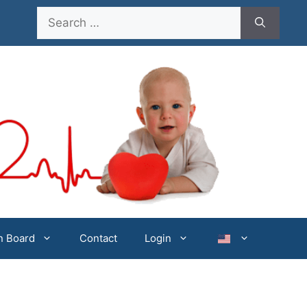
Search
for:
on Board
Contact
Login