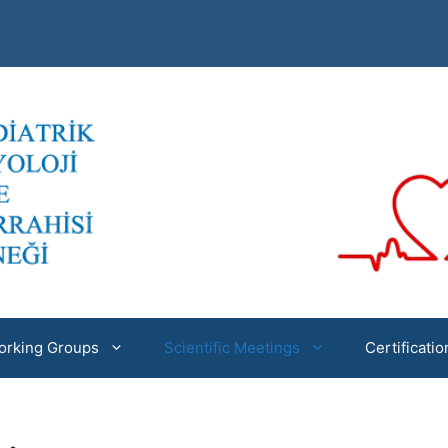
orking Groups
Scientific Meetings
Certificati