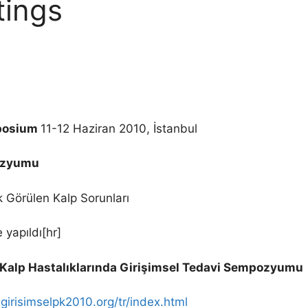
tings
mposium
11-12 Haziran 2010, İstanbul
pozyumu
k Görülen Kalp Sorunları
yapıldı[hr]
n Kalp Hastalıklarında Girişimsel Tedavi Sempozyumu
girisimselpk2010.org/tr/index.html